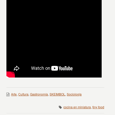
Arte
,
Cultura
,
Gastronomía
,
SKEIMBOL
,
Sociología
cocina en miniatura
,
tiny food