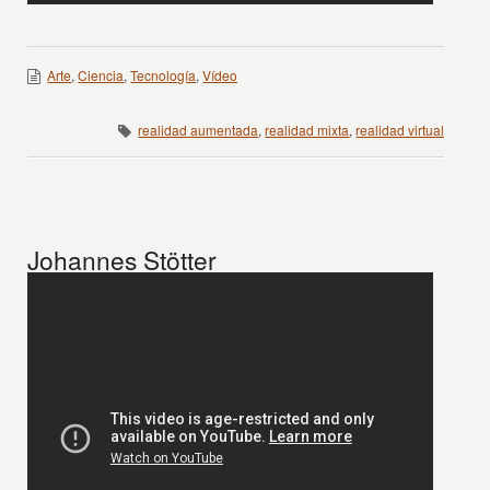
Arte
,
Ciencia
,
Tecnología
,
Vídeo
realidad aumentada
,
realidad mixta
,
realidad virtual
Johannes Stötter