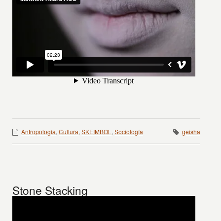
Antropología
,
Cultura
,
SKEIMBOL
,
Sociología
geisha
Stone Stacking