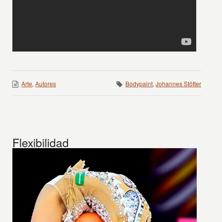
Arte
,
Autores
Bodypaint
,
Johannes Stötter
Flexibilidad