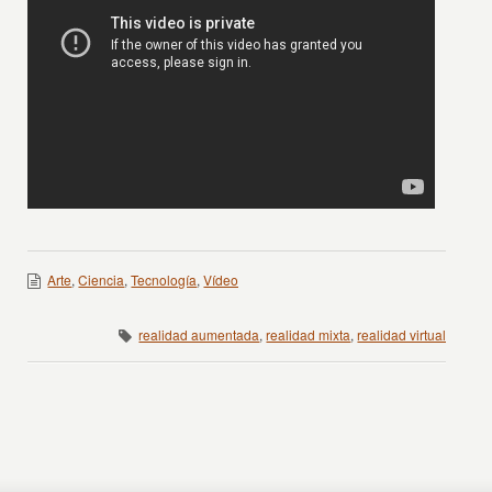
Arte
,
Ciencia
,
Tecnología
,
Vídeo
realidad aumentada
,
realidad mixta
,
realidad virtual