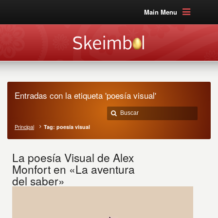
Main Menu
Entradas con la etiqueta 'poesía visual'
Principal
Tag: poesía visual
La poesía Visual de Alex
Monfort en «La aventura
del saber»