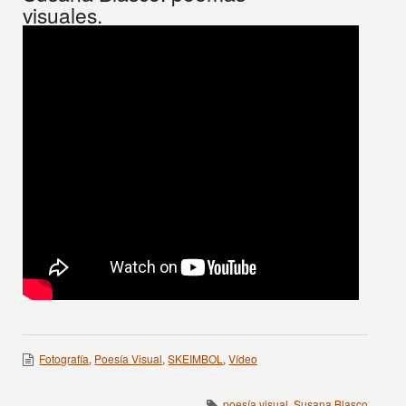
visuales.
Fotografía
,
Poesía Visual
,
SKEIMBOL
,
Vídeo
poesía visual
,
Susana Blasco