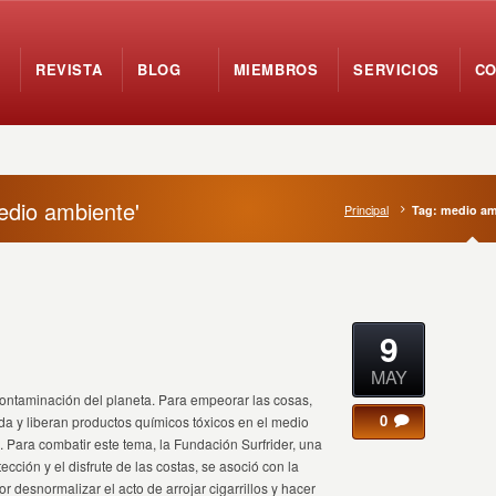
REVISTA
BLOG
MIEMBROS
SERVICIOS
C
edio ambiente'
Principal
Tag: medio am
9
MAY
 contaminación del planeta. Para empeorar las cosas,
0
a y liberan productos químicos tóxicos en el medio
 Para combatir este tema, la Fundación Surfrider, una
ección y el disfrute de las costas, se asoció con la
 desnormalizar el acto de arrojar cigarrillos y hacer