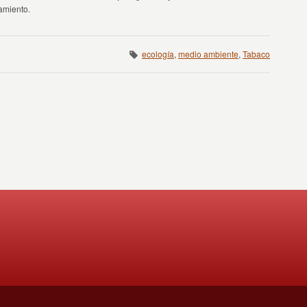
amiento.
ecología
,
medio ambiente
,
Tabaco