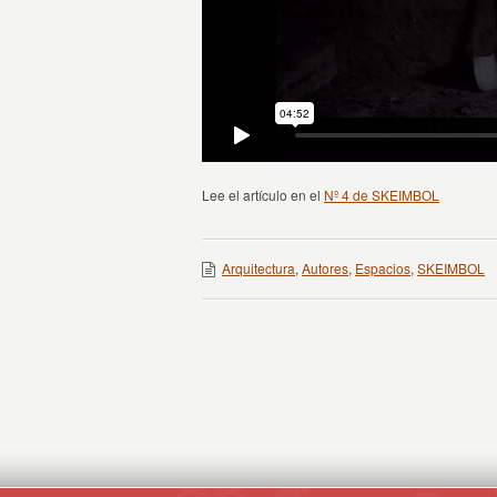
Lee el artículo en el
Nº 4 de SKEIMBOL
Arquitectura
,
Autores
,
Espacios
,
SKEIMBOL