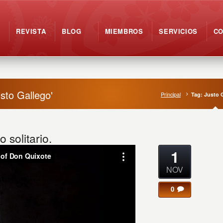
REVISTA
BLOG
MIEMBROS
SERVICIOS
C
usto Gallego'
Principal
Tag: Justo 
 solitario.
1
NOV
0