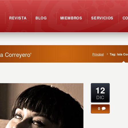
REVISTA
BLOG
MIEMBROS
SERVICIOS
C
la Correyero'
Principal
Tag: Isla Co
12
DIC
0