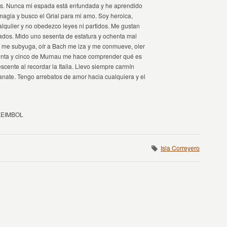
uras. Nunca mi espada está enfundada y he aprendido
 magia y busco el Grial para mi amo. Soy heroica,
alquiler y no obedezco leyes ni partidos. Me gustan
ustados. Mido uno sesenta de estatura y ochenta mal
ve me subyuga, oír a Bach me iza y me conmueve, oler
reinta y cinco de Murnau me hace comprender qué es
cente al recordar la Italia. Llevo siempre carmín
ranate. Tengo arrebatos de amor hacia cualquiera y el
SKEIMBOL
Isla Correyero