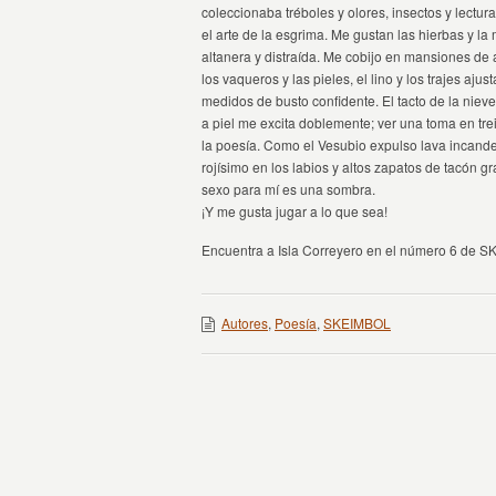
coleccionaba tréboles y olores, insectos y lect
el arte de la esgrima. Me gustan las hierbas y la
altanera y distraída. Me cobijo en mansiones de 
los vaqueros y las pieles, el lino y los trajes aj
medidos de busto confidente. El tacto de la nie
a piel me excita doblemente; ver una toma en t
la poesía. Como el Vesubio expulso lava incandes
rojísimo en los labios y altos zapatos de tacón g
sexo para mí es una sombra.
¡Y me gusta jugar a lo que sea!
Encuentra a Isla Correyero en el número 6 de 
Autores
,
Poesía
,
SKEIMBOL