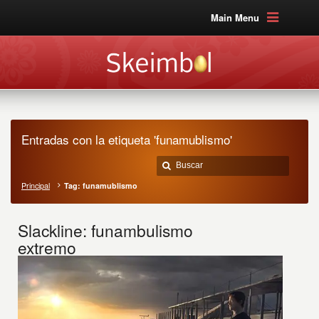
Main Menu
Entradas con la etiqueta 'funamublismo'
Principal
Tag: funamublismo
Slackline: funambulismo
extremo