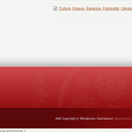
Cultura
,
Ensayo
,
Espacios
,
Fotografía
,
Literat
Add Copyright in Wordpress Dashboard:
Appearance
UA-52210215-1