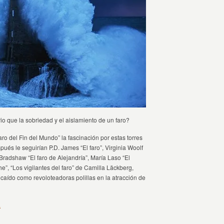
io que la sobriedad y el aislamiento de un faro?
aro del Fin del Mundo” la fascinación por estas torres
ués le seguirían P.D. James “El faro”, Virginia Woolf
an Bradshaw “El faro de Alejandría”, María Laso “El
che”, “Los vigilantes del faro” de Camilla Läckberg,
 caído como revoloteadoras polillas en la atracción de
L