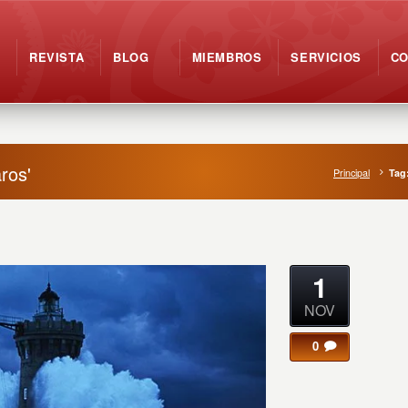
REVISTA
BLOG
MIEMBROS
SERVICIOS
C
ros'
Principal
Tag
1
NOV
0