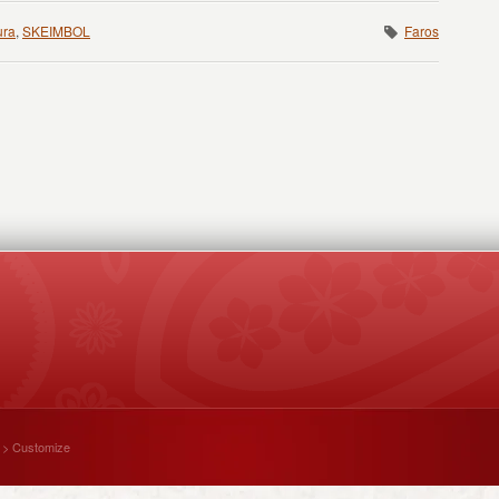
ura
,
SKEIMBOL
Faros
 > Customize