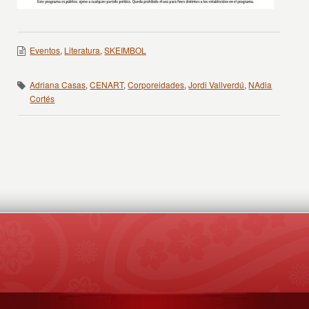
Eventos
,
Literatura
,
SKEIMBOL
Adriana Casas
,
CENART
,
Corporeidades
,
Jordi Vallverdú
,
NAdia
Cortés