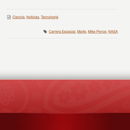
Ciencia
,
Noticias
,
Tecnología
Carrera Espacial
,
Marte
,
Mike Pence
,
NASA