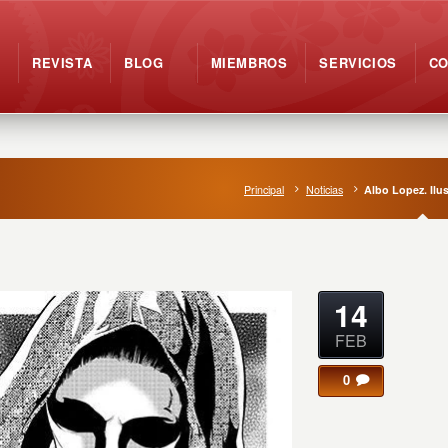
REVISTA
BLOG
MIEMBROS
SERVICIOS
C
Principal
Noticias
Albo Lopez. Ilus
14
FEB
0