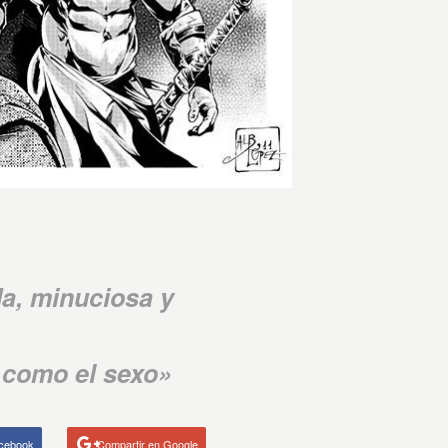
a, minuciosa y
 como el sexo»
acebook
Compartir en Google