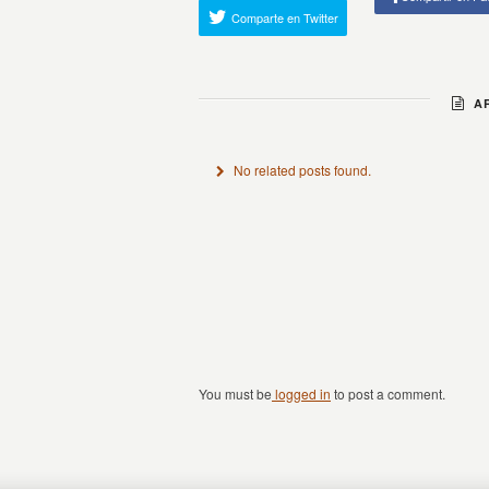
Comparte en Twitter
AR
No related posts found.
You must be
logged in
to post a comment.