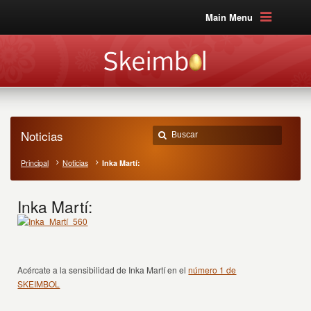
Main Menu
Noticias
Principal
Noticias
Inka Martí:
Inka Martí:
Acércate a la sensibilidad de Inka Martí en el
número 1 de
SKEIMBOL