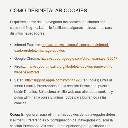
CÓMO DESINSTALAR COOKIES
Si quieres borrar de tu navegador las cookies registradas por
carmend16.sg-host.com, te facilitamos algunas instrucciones para
distintos navegadores:
Internet Explorer:
http://windows.microsoft.com/es-es/internet-
explorer/delete-manage-cookies
Google Chrome:
https://support.google.com/chrome/answer/95647
Firefox:
http://support.mozilla.org/kb/delete-cookies-remove-info-
websites-stored
Safari:
http://support.apple.com/kb/ph11920
(en inglés) Entra al
menú Safari > Preferencias. En la sección Privacidad, pulsa el
botón Detalles. Selecciona el sitio web que almacena cookies y
pulsa Eliminar, o pulsa Eliminar Todos para borrar todas las
cookies
Otros:
En general, para eliminar las cookies de tu navegador debes
ir al menú Preferencias o Configuración del navegador y buscar la
sección Privacidad. Allí encontrarás opciones para gestionar tus