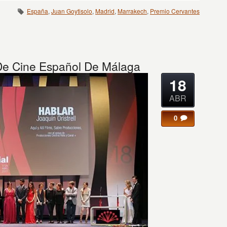
España
,
Juan Goytisolo
,
Madrid
,
Marrakech
,
Premio Cervantes
l De Cine Español De Málaga
18
ABR
0