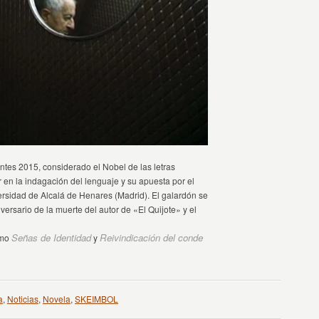
ntes 2015, considerado el Nobel de las letras
r en la indagación del lenguaje y su apuesta por el
versidad de Alcalá de Henares (Madrid). El galardón se
versario de la muerte del autor de «El Quijote» y el
Señas de Identidad
Reivindicación del conde
omo
y
a
,
Noticias
,
Novela
,
SKEIMBOL