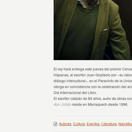
El rey hará entrega este jueves del premio Cerva
hispanas, al escritor Juan Goytisolo por «su labo
diálogo intercultural», en el Paraninfo de la Uni
otorga en coincidencia con la celebración del ani
Día Internacional del Libro.
El escritor catalán de 84 años, autor de obras c
don Julián
reside en Marraquech desde 1996.
Autores
,
Cultura
,
Eventos
,
Literatura
,
Narrativ