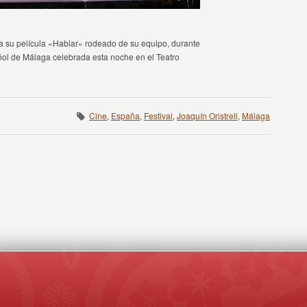
enta su película «Hablar» rodeado de su equipo, durante
añol de Málaga celebrada esta noche en el Teatro
Cine
,
España
,
Festival
,
Joaquín Oristrell
,
Málaga