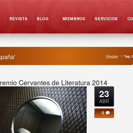
REVISTA
BLOG
MIEMBROS
SERVICIOS
C
spaña'
Principal
Tag: 
Premio Cervantes de Literatura 2014
23
ABR
0