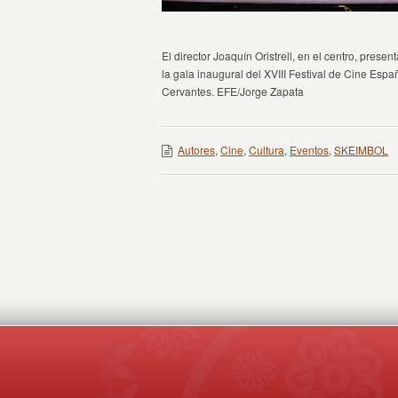
El director Joaquín Oristrell, en el centro, pres
la gala inaugural del XVIII Festival de Cine Esp
Cervantes. EFE/Jorge Zapata
Autores
,
Cine
,
Cultura
,
Eventos
,
SKEIMBOL